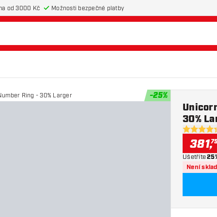
ma od 3000 Kč
Možnosti bezpečné platby
-
25
%
e Number Ring - 30% Larger
Unicorn
30% La
4.4 hodnot
381
,
7
Ušetříte
25
Není skla