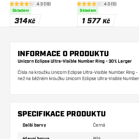
otevřít panel recenzí
4.3 (19)
otevřít panel recen
4.0 (5)
4.3 hodnoticí hvězdičky
4 hodnoticí hvězdičky
Skladem
Skladem
314
1 577
Kč
Kč
INFORMACE O PRODUKTU
Unicorn Eclipse Ultra-Visible Number Ring - 30% Larger
Čísla na kroužku Unicorn Eclipse Ultra-Visible Number Ring -
než na běžném kroužku Unicorn Eclipse Ultra-Visible Number
SPECIFIKACE PRODUKTU
Další barvy
Černá
Hlavní barva
Bílá