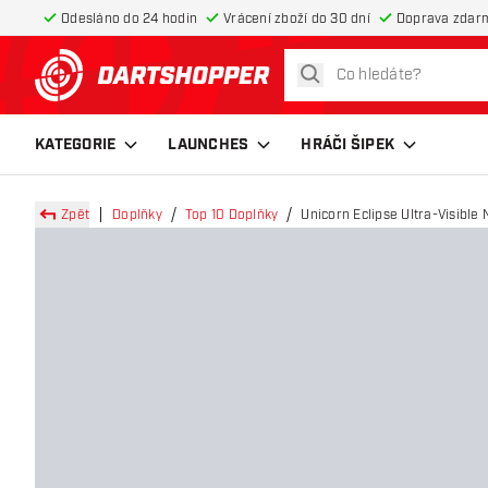
Odesláno do 24 hodin
Vrácení zboží do 30 dní
Doprava zdar
hledat
Zpět na hlavní stránku
KATEGORIE
LAUNCHES
HRÁČI ŠIPEK
Zpět
Doplňky
Top 10 Doplňky
Unicorn Eclipse Ultra-Visibl