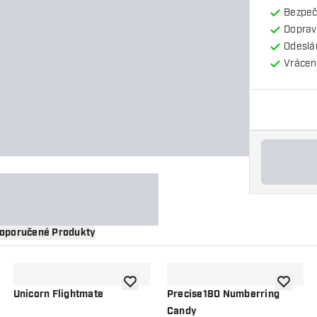
Bezpeč
Doprav
Odeslá
Vrácení
oporučené Produkty
 do seznamu přání
Přidat do seznamu přání
Přidat d
Unicorn Flightmate
Precise180 Numberring
Candy