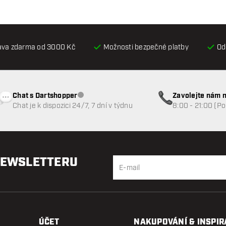
ava zdarma od 3000 Kč
Možnosti bezpečné platby
Od
Chat s Dartshopper
Zavolejte nám n
Zákaznický servis nedostupný
Chat je k dispozici 24/7, 7 dní v týdnu
8:00 - 21:00 (P
NEWSLETTERU
ÚČET
NAKUPOVÁNÍ & INSPIR