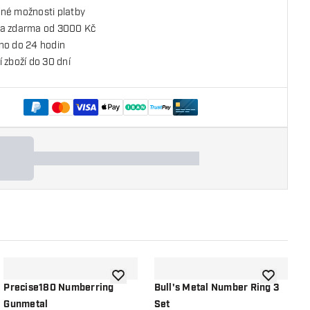
né možnosti platby
a zdarma od 3000 Kč
no do 24 hodin
 zboží do 30 dní
o seznamu přání
Přidat do seznamu přání
Přidat do 
Precise180 Numberring
Bull's Metal Number Ring 3
P
Gunmetal
Set
E