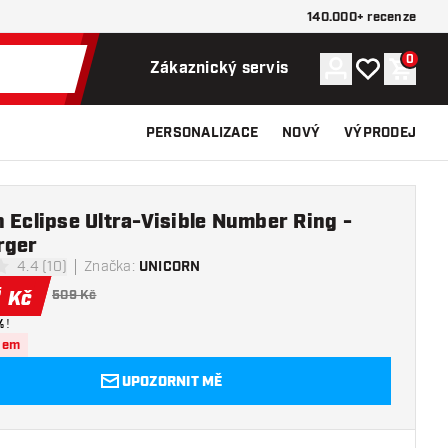
140.000+ recenze
0
Účet
Můj seznam p
Nákupn
Zákaznický servis
PERSONALIZACE
NOVÝ
VÝPRODEJ
 Eclipse Ultra-Visible Number Ring -
rger
4.4 (10)
Značka
:
UNICORN
icí hvězdičky
5
Kč
509 Kč
%
!
dem
UPOZORNIT MĚ