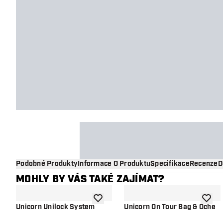
Podobné Produkty
Informace O Produktu
Specifikace
Recenze
D
MOHLY BY VÁS TAKÉ ZAJÍMAT?
Přidat do seznamu přání
Přidat
Unicorn Unilock System
Unicorn On Tour Bag & Oche