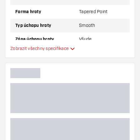
Forma hroty
Tapered Point
Typ úchopu hroty
Smooth
Zóna úchopu hroty
Všude
Zobrazit všechny specifikace
Hlavní barva
Délka hroty