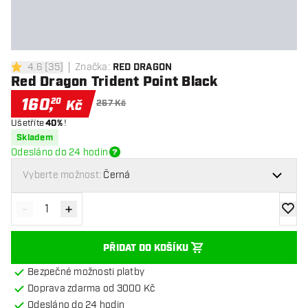
4.6
[
35
]
Značka
:
RED DRAGON
4.6 hodnoticí hvězdičky
Red Dragon Trident Point Black
160
,
20
Kč
267 Kč
Ušetříte
40%
!
Skladem
Odesláno do 24 hodin
Vyberte možnost:
Černá
-
+
Snížit množství
Zvýšit množství
Přidat
PŘIDAT DO KOŠÍKU
Bezpečné možnosti platby
Doprava zdarma od 3000 Kč
Odesláno do 24 hodin