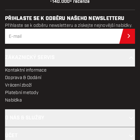
•
140.000+ recenze
PŘIHLASTE SE K ODBĚRU NAŠEHO NEWSLETTERU
Přihlaste se k odběru newsletteru a získejte nejnovější nabídky.
Při
ZÁKAZNICKÝ SERVIS
Kontaktní informace
Doprava & Dodání
Vrácení zboží
Platební metody
Nabídka
O NÁS & SLUŽBY
ÚČET