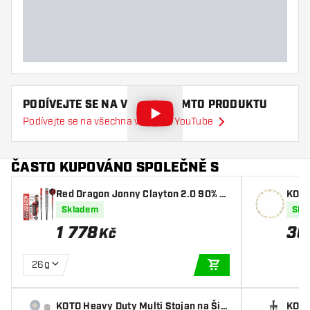
PODÍVEJTE SE NA VIDEO O TOMTO PRODUKTU
Podívejte se na všechna videa na YouTube
ČASTO KUPOVÁNO SPOLEČNĚ S
Red Dragon Jonny Clayton 2.0 90% -
KOTO 
Šipky Steel
krou
Skladem
Skl
1 778
36
Kč
26g
PŘIDAT DO KOŠÍKU
KOTO Heavy Duty Multi Stojan na Šip
KOTO