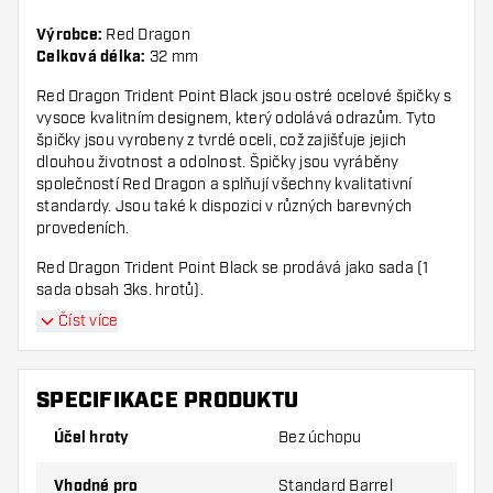
Výrobce:
Red Dragon
Celková délka:
32 mm
Red Dragon Trident Point Black jsou ostré ocelové špičky s
vysoce kvalitním designem, který odolává odrazům. Tyto
špičky jsou vyrobeny z tvrdé oceli, což zajišťuje jejich
dlouhou životnost a odolnost. Špičky jsou vyráběny
společností Red Dragon a splňují všechny kvalitativní
standardy. Jsou také k dispozici v různých barevných
provedeních.
Red Dragon Trident Point Black se prodává jako sada (1
sada obsah 3ks. hrotů).
Číst více
Dostupné v různých velikostech.
SPECIFIKACE PRODUKTU
Účel hroty
Bez úchopu
Vhodné pro
Standard Barrel