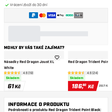
Vrácení zboží do 30 dní
+
1
MOHLY BY VÁS TAKÉ ZAJÍMAT?
Přidat do seznamu přání
Násadky Red Dragon Joust XL
Red Dragon Trident Point 
White
otevřít panel recenzí
4.6 (19)
otevřít panel re
4.6 (24)
4.6 hodnoticí hvězdičky
4.6 hodnoticí hvězdičky
Skladem
Skladem
61
186
,
90
Kč
Kč
267 Kč
INFORMACE O PRODUKTU
Podrobnosti o produktu Red Dragon Trident Point Black: