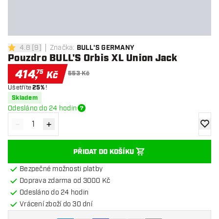
4.8
[
9
]
Značka
:
BULL'S GERMANY
4.8 hodnoticí hvězdičky
Pouzdro BULL'S Orbis XL Union Jack
414
,
75
Kč
553 Kč
Ušetříte
25%
!
Skladem
Odesláno do 24 hodin
-
+
Snížit množství
Zvýšit množství
Přidat
PŘIDAT DO KOŠÍKU
Bezpečné možnosti platby
Doprava zdarma od 3000 Kč
Odesláno do 24 hodin
Vrácení zboží do 30 dní