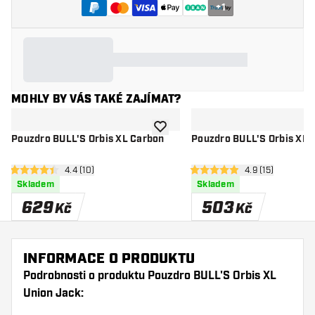
+
1
MOHLY BY VÁS TAKÉ ZAJÍMAT?
Přidat do seznamu přání
Pouzdro BULL'S Orbis XL Carbon
Pouzdro BULL'S Orbis XL 
otevřít panel recenzí
4.4 (10)
otevřít panel re
4.9 (15)
4.4 hodnoticí hvězdičky
4.9 hodnoticí hvězdičky
Skladem
Skladem
629
503
Kč
Kč
INFORMACE O PRODUKTU
Podrobnosti o produktu Pouzdro BULL'S Orbis XL
Union Jack: