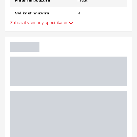
Materiál pouzdra
Plast
Velikost pouzdra
6
Zobrazit všechny specifikace
Hlavní barva