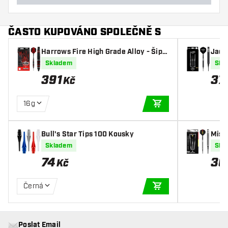
ČASTO KUPOVÁNO SPOLEČNĚ S
Harrows Fire High Grade Alloy - Šipk
y Soft
Skladem
Skl
391
37
Kč
16g
PŘIDAT DO KOŠÍKU
Bull's Star Tips 100 Kousky
Missi
y Sof
Skladem
Skl
74
36
Kč
Černá
PŘIDAT DO KOŠÍKU
Poslat Email