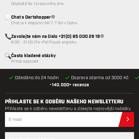
Odpověď do 1 pracovního dne
Chat s Dartshopper
Zákaznický servis nedostupný
Chat je k dispozici 24/7, 7 dní v týdnu
Zavolejte nám na číslo +31(0) 85 000 26 19
Zákaznický servis n
8:00 - 21:00 (Po–Pá) Pouze anglicky
Často kladené otázky
Přímá odpověď
Odesláno do 24 hodin
Doprava zdarma od 3000 Kč
•
140.000+ recenze
PŘIHLASTE SE K ODBĚRU NAŠEHO NEWSLETTERU
Přihlaste se k odběru newsletteru a získejte nejnovější nabídky.
Při