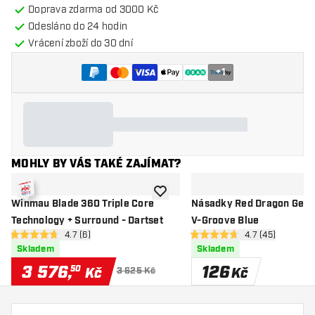
Doprava zdarma od 3000 Kč
Odesláno do 24 hodin
Vrácení zboží do 30 dní
+
1
MOHLY BY VÁS TAKÉ ZAJÍMAT?
Přidat do seznamu přání
Winmau Blade 360 Triple Core
Násadky Red Dragon Gerw
Technology + Surround - Dartset
V-Groove Blue
otevřít panel recenzí
4.7 (6)
otevřít panel re
4.7 (45)
4.7 hodnoticí hvězdičky
4.7 hodnoticí hvězdičky
Skladem
Skladem
3 576
,
126
50
Kč
Kč
3 625 Kč