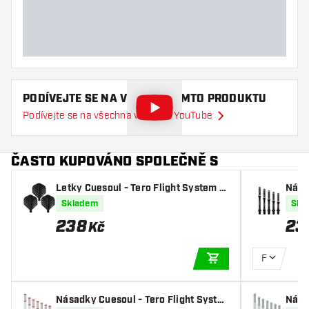
PODÍVEJTE SE NA VIDEO O TOMTO PRODUKTU
Podívejte se na všechna videa na YouTube
ČASTO KUPOVÁNO SPOLEČNĚ S
Letky Cuesoul - Tero Flight System A
Nása
K4 Honnycombs Pattern - Black Stan
m AK
Skladem
Skl
dard
238
23
Kč
F
PŘIDAT DO KOŠÍKU
Násadky Cuesoul - Tero Flight Syste
Nása