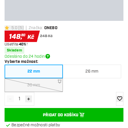
5.0
[
5
]
Značka
:
ONE80
5 hodnoticí hvězdičky
148
,
80
Kč
248 Kč
Ušetříte
40%
!
Skladem
Odesláno do 24 hodin
Vyberte možnost
:
22 mm
26 mm
30 mm
-
+
Snížit množství
Zvýšit množství
Přidat
PŘIDAT DO KOŠÍKU
Bezpečné možnosti platby