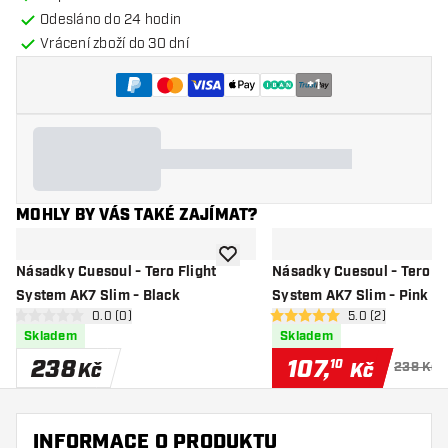
Odesláno do 24 hodin
Vrácení zboží do 30 dní
+
1
MOHLY BY VÁS TAKÉ ZAJÍMAT?
Přidat do seznamu přání
Násadky Cuesoul - Tero Flight
Násadky Cuesoul - Tero Fl
System AK7 Slim - Black
System AK7 Slim - Pink
otevřít panel recenzí
0.0 (0)
otevřít panel rec
5.0 (2)
0 hodnoticí hvězdičky
5 hodnoticí hvězdičky
Skladem
Skladem
238
107
,
10
Kč
Kč
238 Kč
INFORMACE O PRODUKTU