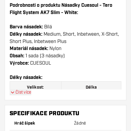
Podrobnosti o produktu Násadky Cuesoul - Tero
Flight System AK7 Slim - White:
Barva násadek:
Bílá
Délky násadek:
Medium, Short, Inbetween, X-Short,
Short Plus, Inbetween Plus
Materiál násadek:
Nylon
Obsah:
1 sada (3 násadky)
Výrobce:
CUESOUL
Délky násadek:
Velikost:
Délka
Číst více
B
32.00 mm
C
34.00 mm
SPECIFIKACE PRODUKTU
Hráč šipek
D
Žádné
37.00 mm