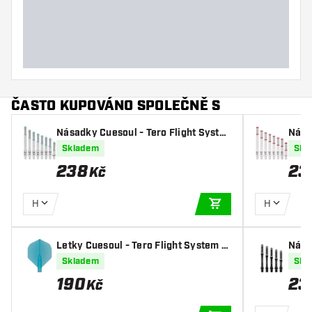
ČASTO KUPOVÁNO SPOLEČNĚ S
Násadky Cuesoul - Tero Flight Syste
Nása
m AK7 - Ice Clear
m AK
Skladem
Skl
238
23
Kč
H
H
PŘIDAT DO KOŠÍKU
Letky Cuesoul - Tero Flight System A
Nása
K4 - Blue Standard
m AK
Skladem
Skl
190
23
Kč