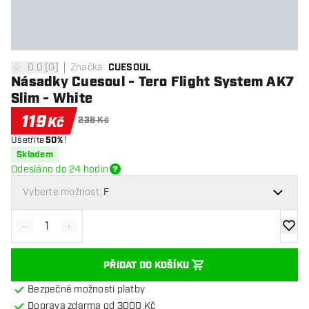
0.0
[
0
]
Značka
:
CUESOUL
0 hodnoticí hvězdičky
Násadky Cuesoul - Tero Flight System AK7
Slim - White
119
Kč
238 Kč
Ušetříte
50%
!
Skladem
Odesláno do 24 hodin
Vyberte možnost:
F
-
+
Snížit množství
Zvýšit množství
Přidat
PŘIDAT DO KOŠÍKU
Bezpečné možnosti platby
Doprava zdarma od 3000 Kč