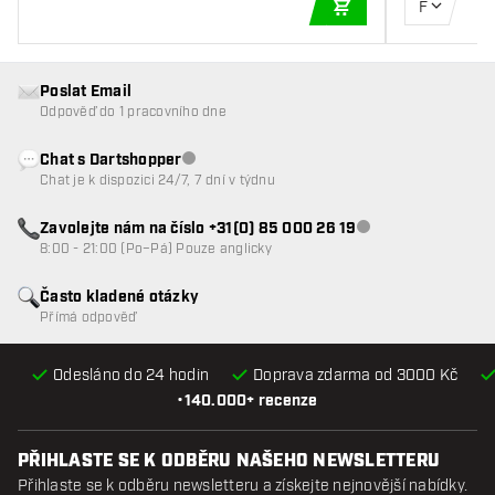
F
PŘIDAT DO KOŠÍKU
Poslat Email
Odpověď do 1 pracovního dne
Chat s Dartshopper
Zákaznický servis nedostupný
Chat je k dispozici 24/7, 7 dní v týdnu
Zavolejte nám na číslo +31(0) 85 000 26 19
Zákaznický servis n
8:00 - 21:00 (Po–Pá) Pouze anglicky
Často kladené otázky
Přímá odpověď
Odesláno do 24 hodin
Doprava zdarma od 3000 Kč
•
140.000+ recenze
PŘIHLASTE SE K ODBĚRU NAŠEHO NEWSLETTERU
Přihlaste se k odběru newsletteru a získejte nejnovější nabídky.