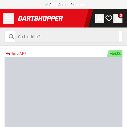
Odesláno do 24 hodin
Menu
0
Účet
Můj seznam
Náku
Zpět na hlavní stránku
hledat
hledat
-
50
%
Tero AK7